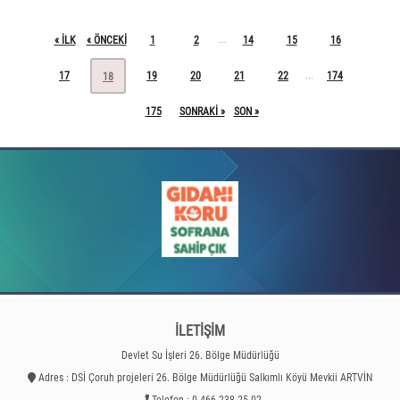
« ILK
« ÖNCEKI
1
2
14
15
16
...
17
19
20
21
22
174
...
18
175
SONRAKI »
SON »
İLETİŞİM
Devlet Su İşleri 26. Bölge Müdürlüğü
Adres : DSİ Çoruh projeleri 26. Bölge Müdürlüğü Salkımlı Köyü Mevkii ARTVİN