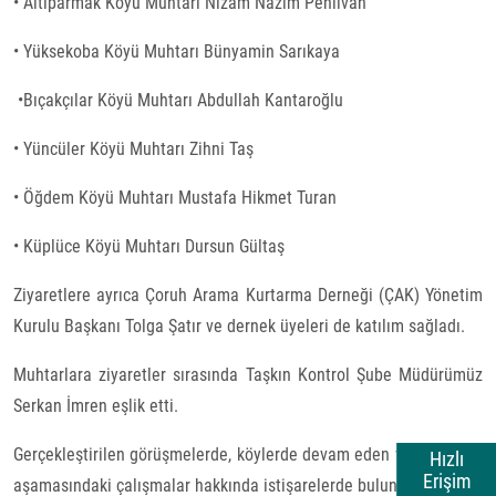
• Altıparmak Köyü Muhtarı Nizam Nazım Pehlivan
• Yüksekoba Köyü Muhtarı Bünyamin Sarıkaya
•Bıçakçılar Köyü Muhtarı Abdullah Kantaroğlu
• Yüncüler Köyü Muhtarı Zihni Taş
• Öğdem Köyü Muhtarı Mustafa Hikmet Turan
• Küplüce Köyü Muhtarı Dursun Gültaş
Ziyaretlere ayrıca Çoruh Arama Kurtarma Derneği (ÇAK) Yönetim
Kurulu Başkanı Tolga Şatır ve dernek üyeleri de katılım sağladı.
Muhtarlara ziyaretler sırasında Taşkın Kontrol Şube Müdürümüz
Serkan İmren eşlik etti.
Gerçekleştirilen görüşmelerde, köylerde devam eden ve planlama
Hızlı
Erişim
aşamasındaki çalışmalar hakkında istişarelerde bulunuldu.