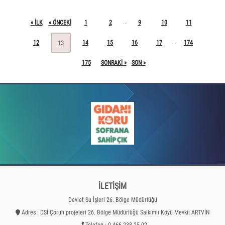
« ILK
« ÖNCEKI
1
2
9
10
11
...
12
14
15
16
17
174
...
13
175
SONRAKI »
SON »
İLETİŞİM
Devlet Su İşleri 26. Bölge Müdürlüğü
Adres : DSİ Çoruh projeleri 26. Bölge Müdürlüğü Salkımlı Köyü Mevkii ARTVİN