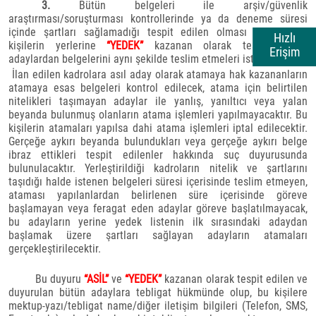
3.
Bütün belgeleri ile arşiv/güvenlik
araştırması/soruşturması kontrollerinde ya da deneme süresi
içinde şartları sağlamadığı tespit edilen olması halinde bu
Hızlı
kişilerin yerlerine
“YEDEK”
kazanan olarak tespit edilen
Erişim
adaylardan belgelerini aynı şekilde teslim etmeleri istenecektir.
İlan edilen kadrolara asıl aday olarak atamaya hak kazananların
atamaya esas belgeleri kontrol edilecek, atama için belirtilen
nitelikleri taşımayan adaylar ile yanlış, yanıltıcı veya yalan
beyanda bulunmuş olanların atama işlemleri yapılmayacaktır. Bu
kişilerin atamaları yapılsa dahi atama işlemleri iptal edilecektir.
Gerçeğe aykırı beyanda bulundukları veya gerçeğe aykırı belge
ibraz ettikleri tespit edilenler hakkında suç duyurusunda
bulunulacaktır. Yerleştirildiği kadroların nitelik ve şartlarını
taşıdığı halde istenen belgeleri süresi içerisinde teslim etmeyen,
ataması yapılanlardan belirlenen süre içerisinde göreve
başlamayan veya feragat eden adaylar göreve başlatılmayacak,
bu adayların yerine yedek listenin ilk sırasındaki adaydan
başlamak üzere şartları sağlayan adayların atamaları
gerçekleştirilecektir.
Bu duyuru
“ASİL”
ve
“YEDEK”
kazanan olarak tespit edilen ve
duyurulan bütün adaylara tebligat hükmünde olup, bu kişilere
mektup-yazı/tebligat name/diğer iletişim bilgileri (Telefon, SMS,