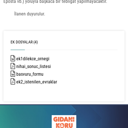
Eposta vb.) yoluyla başkaca bir tebligat yapılmayacaktır.
İlanen duyurulur.
EK DOSYALAR (4)
ek1dilekce_ornegi
33 kb
nihai_sonuc_listesi
79 kb
basvuru_formu
21 kb
ek2_istenilen_evraklar
115 kb