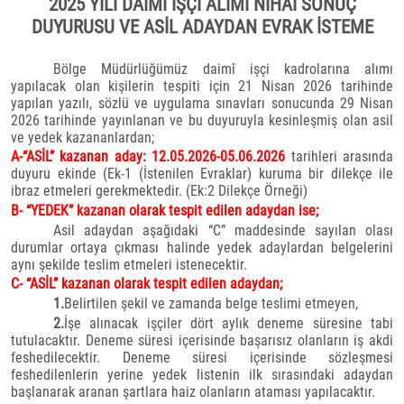
2025 YILI DAİMİ İŞÇİ ALIMI NİHAİ SONUÇ
DUYURUSU VE ASİL ADAYDAN EVRAK İSTEME
Bölge Müdürlüğümüz daimî işçi kadrolarına alımı
yapılacak olan kişilerin tespiti için 21 Nisan 2026 tarihinde
yapılan yazılı, sözlü ve uygulama sınavları sonucunda 29 Nisan
2026 tarihinde yayınlanan ve bu duyuruyla kesinleşmiş olan asil
ve yedek kazananlardan;
A-“ASİL” kazanan aday: 12.05.2026-05.06.2026
tarihleri arasında
duyuru ekinde (Ek-1 (İstenilen Evraklar) kuruma bir dilekçe ile
ibraz etmeleri gerekmektedir. (Ek:2 Dilekçe Örneği)
B- “YEDEK” kazanan olarak tespit edilen adaydan ise;
Asil adaydan aşağıdaki “C” maddesinde sayılan olası
durumlar ortaya çıkması halinde yedek adaylardan belgelerini
aynı şekilde teslim etmeleri istenecektir.
C- “ASİL” kazanan olarak tespit edilen adaydan;
1.
Belirtilen şekil ve zamanda belge teslimi etmeyen,
2.
İşe alınacak işçiler dört aylık deneme süresine tabi
tutulacaktır. Deneme süresi içerisinde başarısız olanların iş akdi
feshedilecektir. Deneme süresi içerisinde sözleşmesi
feshedilenlerin yerine yedek listenin ilk sırasındaki adaydan
başlanarak aranan şartlara haiz olanların ataması yapılacaktır.