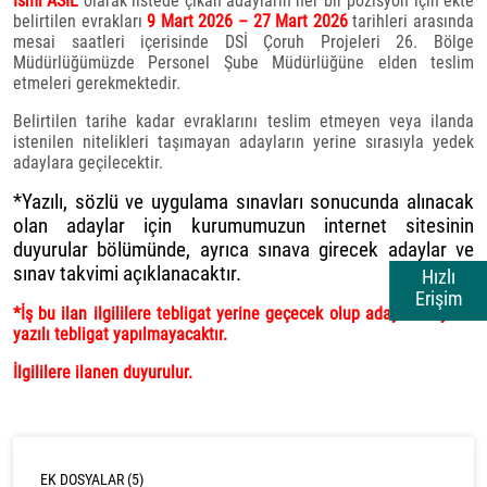
İsmi ASİL
olarak listede çıkan adayların her bir pozisyon için ekte
belirtilen evrakları
9 Mart 2026 – 27 Mart 2026
tarihleri arasında
mesai saatleri içerisinde DSİ Çoruh Projeleri 26. Bölge
Müdürlüğümüzde Personel Şube Müdürlüğüne elden teslim
etmeleri gerekmektedir.
Belirtilen tarihe kadar evraklarını teslim etmeyen veya ilanda
istenilen nitelikleri taşımayan adayların yerine sırasıyla yedek
adaylara geçilecektir.
*Yazılı, sözlü ve uygulama sınavları sonucunda alınacak
olan adaylar için kurumumuzun internet sitesinin
duyurular bölümünde, ayrıca sınava girecek adaylar ve
sınav takvimi açıklanacaktır.
Hızlı
Erişim
*İş bu ilan ilgililere tebligat yerine geçecek olup adaylara ayrıca
yazılı tebligat yapılmayacaktır.
İlgililere ilanen duyurulur.
EK DOSYALAR (5)