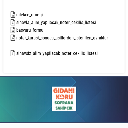
dilekce_ornegi
32 kb
sinavla_alim_yapilacak_noter_cekilis_listesi
76 kb
basvuru_formu
23 kb
noter_kurasi_sonucu_asillerden_istenilen_evraklar
153 kb
sinavsiz_alim_yapilacak_noter_cekilis_listesi
120 kb