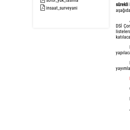
sofor_yuk_tasima
125 kb
sürekli
insaat_surveyani
86 kb
aşağıda
DSİ Çor
listele
katılaca
yapılac
yayımla