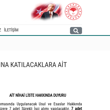
Z
İLETİŞİM
SINA KATILACAKLARA AİT
AİT NİHAİ LİSTE HAKKINDA DUYURU
ınmasında Uygulanacak Usul ve Esaslar Hakkında
re 7 adet Sürekli İşçi alımı yapılacaktır.
7 adet