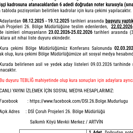
 işçi kadrosuna atanacaklardan 6 adedi doğrudan noter kurasıyla (sına
 tabloda pozisyonları belirtilen kadrolar için kura çekimi yapılacaktır.
Adaylardan
08.12.2025 - 19.12.2025
tarihleri arasında
başvuru yaptık
uh Projeleri 26. Bölge Müdürlüğüne teslim edenlerden,
22.02.2026
rde isimleri olmayanların
23.02.2026-25.02.2026
tarihleri arasında (
klara ait nihai liste duyuru ekindedir.
Kura çekimi Bölge Müdürlüğümüz Konferans Salonunda
02.03.20
ak olup, kura çekimi Bölge Müdürlüğümüze ait sosyal medya hesabında
Kurada belirlenen asil ve yedek aday listeleri 09.03.2026 tarihinde
nacaktır.
Bu duyuru TEBLİĞ mahiyetinde olup kura sonuçları için adaylara ayrıca
CANLI YAYINI İZLEMEK İÇİN SOSYAL MEDYA HESAPLARIMIZ:
Facebook
:
https://www.facebook.com/DSI.26.Bolge.Mudurlugu
Açık Adres
: DSİ Çoruh Projeleri 26. Bölge Müdürlüğü
Salkımlı Köyü Mevkii Merkez / ARTVİN
1 Adet
, Doğrudan note