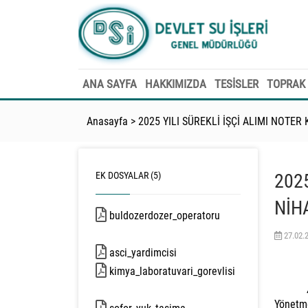
ANA SAYFA
HAKKIMIZDA
TESİSLER
TOPRAK 
Anasayfa
>
2025 YILI SÜREKLİ İŞÇİ ALIMI NOTE
EK DOSYALAR (5)
202
NİH
buldozerdozer_operatoru
36 kb
27.02.
asci_yardimcisi
108 kb
kimya_laboratuvari_gorevlisi
80 kb
Yönetme