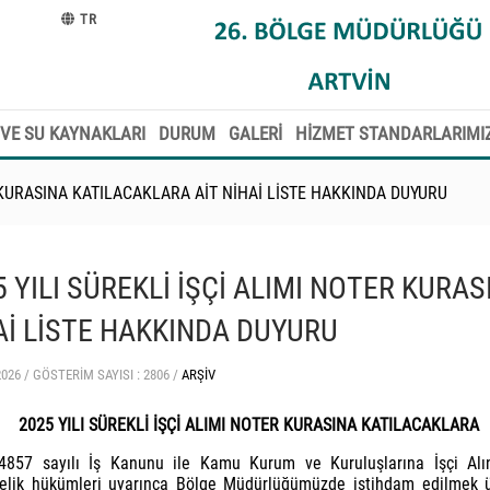
TR
VE SU KAYNAKLARI
DURUM
GALERİ
HİZMET STANDARLARIMI
R KURASINA KATILACAKLARA AİT NİHAİ LİSTE HAKKINDA DUYURU
5 YILI SÜREKLİ İŞÇİ ALIMI NOTER KURA
Aİ LİSTE HAKKINDA DUYURU
2026 /
GÖSTERIM SAYISI : 2806 /
ARŞIV
2025 YILI SÜREKLİ İŞÇİ ALIMI NOTER KURASINA KATILACAKLARA
4857 sayılı İş Kanunu ile Kamu Kurum ve Kuruluşlarına İşçi Al
lik hükümleri uyarınca Bölge Müdürlüğümüzde istihdam edilmek üze