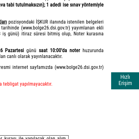
va tabi tutulmaksızın); 1 adedi ise sınav yöntemiyle
ları
pozisyondaki İŞKUR ilanında istenilen belgeleri
tarihinde (www.bolge26.dsi.gov.tr) yayımlanan ekli
3 iş günü) itiraz süresi bitmiş olup, Noter kurasına
26 Pazartesi
günü
saat 10:00’da noter
huzurunda
n canlı olarak yayınlanacaktır.
 resmi internet sayfamızda (www.bolge26.dsi.gov.tr)
Hızlı
Erişim
 tebligat yapılmayacaktır.
r kurası ile yapılacak olan alım